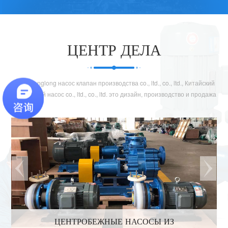
высокотемпературного фторированного магнитного насоса tmf-g. в
основных центральных городах страны есть офисы, которые строят
быструю и удобную систему маркетинга и послепродажную сеть. люди
ЦЕНТР ДЕЛА
дракона сосредоточены на химических веществах, чтобы стать моделью
отечественного химического предприятия.
anhui Tenglong насос клапан производства co., ltd., co., ltd., Китайский
химический насос co., ltd., co., ltd. это дизайн, производство и продажа
профессиональных производителей, клиент по сотрудничеству - это
sinopec, petrochina, shenhua group, yang mei group qinghai west ore и так
далее.
ЦЕНТРОБЕЖНЫЕ НАСОСЫ ИЗ