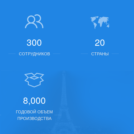
исследовательскими институтами по всей стране. anhui Tenglong клапан
для большей социальной ответственности в строительстве
гармоничного общества. в 2011 году был назван «проект феникса»
выдающимся предприятием уездного правительства графства
300
20
Цзинсянь в 2014 году, стал лауреатом премии «Хэфэй университет
технологической практики». в 2015 году он был удостоен звания
СОТРУДНИКОВ
СТРАНЫ
«национального высокотехнологичного предприятия». с твердой
технологией и богатым опытом, запустила cqb, imd фторопласт
магнитные насосы, fsb, ihf, gdf, fzb фторопластовые центробежные
насосы , насос для самовсасывания фторопласта zmd, насос-
утилизатор uhb-zk, жидкостный насос флюоризационного пластикового
8,000
насоса и другие двенадцать серий, более 300 типов и q41f фтор-клапан
ГОДОВОЙ ОБЪЕМ
fq41f, выпускной клапан, клапан d371f и т. д. в 2016 году
ПРОИЗВОДСТВА
последовательно вводили трансформацию и модернизацию
фторомагнитного насоса щелочной жидкости tmf-j и