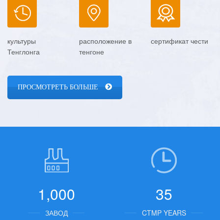
момента его создания, ресурсов и оптимизации постоянно
совершенствуются. импортное качество, внутренняя цена и
международный производственный стандарт. система компьютерной
культуры
расположение в
сертификат чести
Тенглонга
тенгоне
проверки tpa была разработана институтом флюидной механики
университета Цзянсу. через международную сертификацию системы
качества iso9001: 2008, было получено более 10 национальных
ПРОСМОТРЕТЬ БОЛЬШЕ
патентов на полезную модель и 1 научно-технический результат
исследований провинции Анхуэй. расчет магнитного момента, баланс
осевой силы магнитный насос , технология компьютерного
управляемого намагничивания, подвеска ротора и ротора и
распределение внешнего магнитного поля являются ведущим уровнем в
отрасли. в области функциональных материалов, механики жидкости,
механического проектирования и производства, технологии пресс-
1,000
35
форм, термической обработки и многих других областях, она имеет
ЗАВОД
CTMP YEARS
долгосрочное сотрудничество со многими университетами и научно-