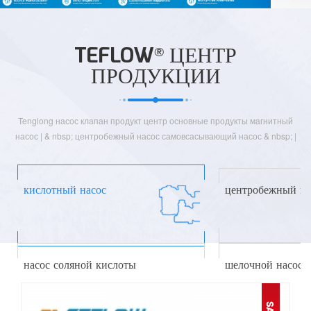
TEFLOW
ЦЕНТР
®
ПРОДУКЦИИ
Tenglong насос клапан продукт центр основные продукты магнитный
насос | & nbsp; центробежный насос самовсасывающий насос & nbsp; |
насос для насосов из фторопласта | насос из нержавеющей стали |
коррозионно-стойкий насос | химический насос и другие специальные,
пожалуйста, обращайтесь: (+ 86 + 0563-5093318).
кислотный насос
центробежный на
насос соляной кислоты
щелочной насос