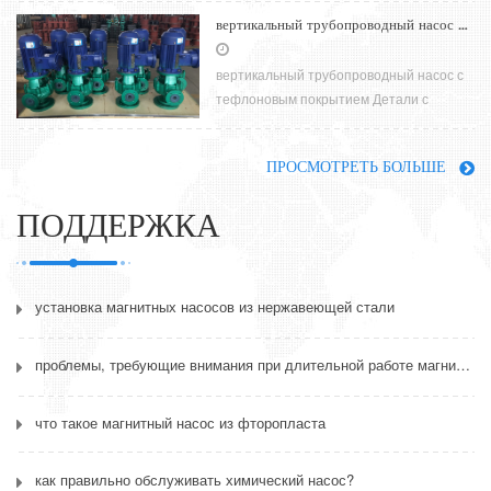
центробежного насоса с
вертикальный трубопроводный насос с тефлоновым покрытием
фторсодержащей футеровкой. Что
более усто
вертикальный трубопроводный насос с
тефлоновым покрытием Детали с
перегрузкой по току серии cdf
изготавливаются с помощью процесса
ПРОСМОТРЕТЬ БОЛЬШЕ
высокотемпературног
ПОДДЕРЖКА
установка магнитных насосов из нержавеющей стали
проблемы, требующие внимания при длительной работе магнитного насоса
что такое магнитный насос из фторопласта
как правильно обслуживать химический насос?