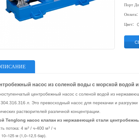
Порт До
Оплата:
Цвет:
C
С
ОПИСАНИЕ
ентробежный насос из соленой воды с морской водой 
дноступенчатый центробежный насос с соленой водой из нержавею
 304.316.316 л. Это превосходный насос для перекачки и разгрузк
ических растворителей различной концентрации.
ой Tenglong насос клапан из нержавеющей стали центробежн
ть потока:
4 м³ / ч-400 м³ / ч
 10–125 м (1,0–12,5 бар).