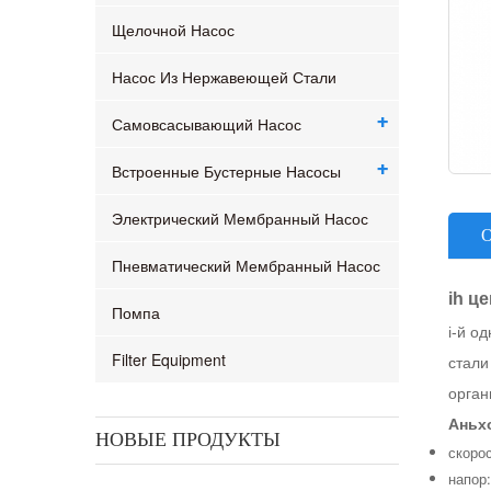
Щелочной Насос
Насос Из Нержавеющей Стали
Самовсасывающий Насос
Встроенные Бустерные Насосы
Электрический Мембранный Насос
Пневматический Мембранный Насос
ih ц
Помпа
i-й о
Filter Equipment
стали
орган
Аньх
НОВЫЕ ПРОДУКТЫ
скорос
напор: