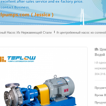
ный Насос Из Нержавеющей Стали
ih центробежный насос из солено
Ih Це
Водой
i-й одн
нержаве
304.316
транспо
раствор
Предмет
Время В
Продукт