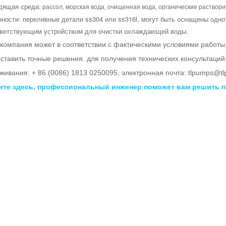
дящая среда:
рассол, морская вода, очищенная вода, органические раствори
нности: переливные детали ss304 или ss316l, могут быть оснащены од
тветствующим устройством для очистки охлаждающей воды.
компания может в соответствии с фактическими условиями работы
ставить точные решения.
для получения технических консультаций
живания: + 86 (0086) 1813 0250095, электронная почта: tlpumps@t
ите здесь, профессиональный инженер поможет вам решить п