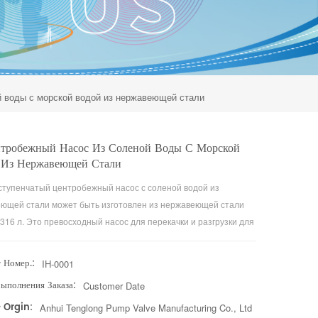
й воды с морской водой из нержавеющей стали
нтробежный Насос Из Соленой Воды С Морской
 Из Нержавеющей Стали
оступенчатый центробежный насос с соленой водой из
ющей стали может быть изготовлен из нержавеющей стали
.316 л. Это превосходный насос для перекачки и разгрузки для
ртировки морской воды, соленой воды и органических
ителей различной концентрации.
 Номер.:
IH-0001
ыполнения Заказа:
Customer Date
 Orgin:
Anhui Tenglong Pump Valve Manufacturing Co., Ltd