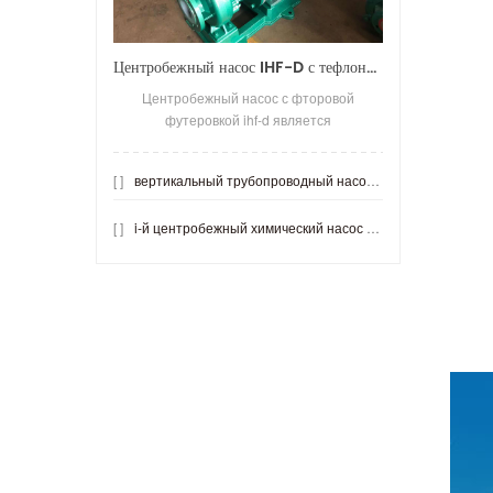
Центробежный насос IHF-D с тефлоновым покрытием
Центробежный насос с фторовой
футеровкой ihf-d является
усовершенствованным продуктом
центробежного насоса с
[ ]
вертикальный трубопроводный насос с тефлоновым покрытием
фторсодержащей футеровкой. Что более
усто
[ ]
i-й центробежный химический насос из нержавеющей стали