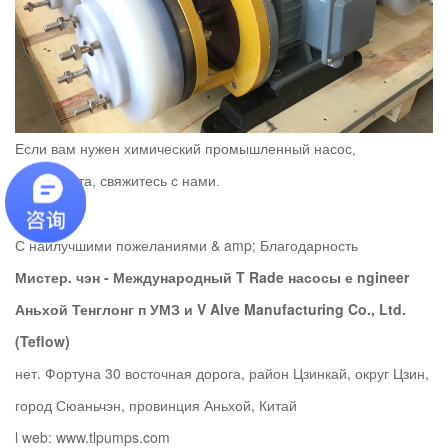
Если вам нужен химический промышленный насос,
пожалуйста, свяжитесь с нами.
С наилучшими пожеланиями & amp; Благодарность
Мистер. чэн
-
Международный
T
Rade
насосы е
ngineer
Аньхой Тенглонг
п
УМЗ
и V
Alve Manufacturing Co., Ltd.
(Teflow)
нет. Фортуна 30 восточная дорога, район Цзинкай, округ Цзин,
город Сюаньчэн, провинция Аньхой, Китай
l web: www.tlpumps.com