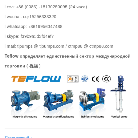
l тел: +86 (0086) -18130250095 (24 часа)
l wechat: cqr15256333320
l whatsapp: +8619956347488
l skype: f39b9a5d3fd4ef7
l mail: tlpumps @ tlpumps.com / ctmp88 @ ctmp88.com
Teflow определяет единственный сектор международной
торговли
(
祝福
)