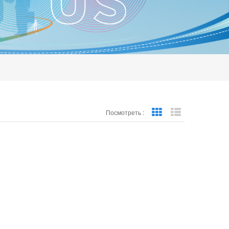
Посмотреть :
Grid View
List View