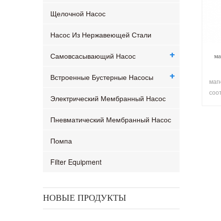
Щелочной Насос
Насос Из Нержавеющей Стали
Самовсасывающий Насос
ма
Встроенные Бустерные Насосы
маг
соо
Электрический Мембранный Насос
ста
из 
Пневматический Мембранный Насос
кон
объ
Помпа
Filter Equipment
НОВЫЕ ПРОДУКТЫ