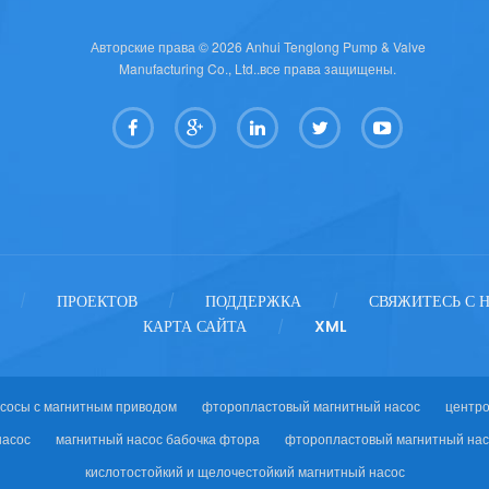
Авторские права © 2026 Anhui Tenglong Pump & Valve
Manufacturing Co., Ltd..все права защищены.
ПРОЕКТОВ
ПОДДЕРЖКА
СВЯЖИТЕСЬ С 
/
/
/
КАРТА САЙТА
XML
/
сосы с магнитным приводом
фторопластовый магнитный насос
центр
насос
магнитный насос бабочка фтора
фторопластовый магнитный нас
кислотостойкий и щелочестойкий магнитный насос