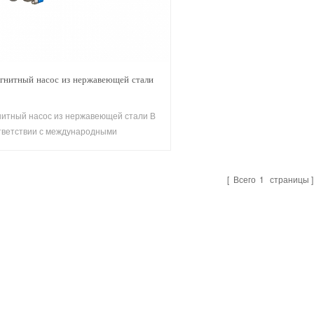
гнитный насос из нержавеющей стали
нитный насос из нержавеющей стали В
тветствии с международными
ндартами проточные части изготовлены
нержавеющей стали, имеют простую
струкцию, стабильную работу, малый
Всего
1
страницы
ем, низкий уровень шума.5