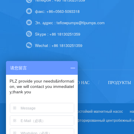
факс:
+86+0563-5093318
Эл. адрес :
teflowpumps@tlpumps.com
Skype :
+86 18130251359
Wechat :
+86 18130251359
请您留言
PLZ provide your needs&informati
ГЛАВНАЯ
О НАС
ПРОДУКТЫ
/
/
on, we will contact you immediatel
y,thank you
Горячие Теги :
коррозионностойкий магнитный насос
на
перфторированный центробежный 